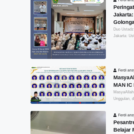
Peringa
Jakarta
Golonga
Duo Ustadz
Jakarta: Us
Ferdi an
MasyaAl
MAN IC 
MasyaAllah
Unggulan, d
Ferdi an
Pesantr
Belajar 