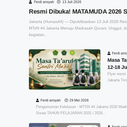
Ferdi ansyah
13 Juli 2026
Resmi Dibuka! MATAMUDA 2026 Sa
Jakarta (Humas44) — Dipublikasikan 13 Juli 2026 
MTsN 44 Jakarta Menuju Madrasah Qurani, Unggul, 
kegiatan...
Ferdi an
Masa Ta’
12-18 Ju
Flyer resmi
Jakarta Tim
Ferdi ansyah
29 Mei 2026
Pengumuman Kelulusan - MTSN 44 Jakarta 2026 Mad
Siswa TAHUN PELAJARAN 2025 / 2026...
Ferdi an