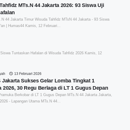
ahfidz MTs.N 44 Jakarta 2026: 93 Siswa Uji
afalan
N 44 Jakarta Timur Wisuda Tahfidz MTsN 44 Jakarta - 93 Siswa
r'an | Humas44 Kamis, 12 Februari...
Siswa Tuntaskan Hafalan di Wisuda Tahfidz 2026 Kamis, 12
syah
13 Februari 2026
 Jakarta Sukses Gelar Lomba Tingkat 1
 2026, 30 Regu Berlaga di LT 1 Gugus Depan
ramuka Berkobar di LT 1 Gugus Depan MTs.N 44 Jakarta Jakarta,
 2026 - Lapangan Utama MTs.N 44...