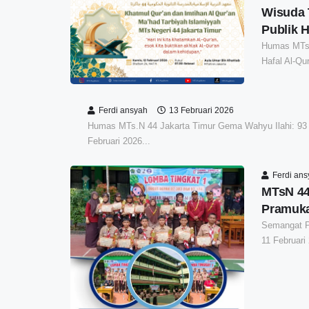
Wisuda T
Publik H
Humas MTs.
Hafal Al-Qu
Ferdi ansyah
13 Februari 2026
Humas MTs.N 44 Jakarta Timur Gema Wahyu Ilahi: 93 
Februari 2026...
Ferdi an
MTsN 44
Pramuka
Semangat P
11 Februari