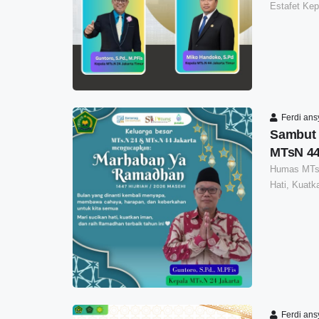
Estafet Ke
Ferdi an
Sambut 
MTsN 44
Humas MTs.
Hati, Kuatk
Ferdi an