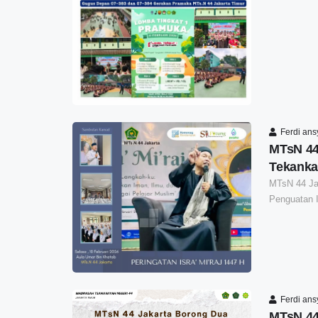
Ferdi an
MTsN 44 
Tekanka
MTsN 44 Jak
Penguatan I
Ferdi an
MTsN 44