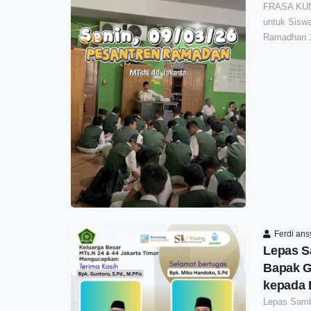
FRASA KUNC
untuk Sisw
Ramadhan 1
Ferdi an
Lepas S
Bapak G
kepada 
Lepas Samb