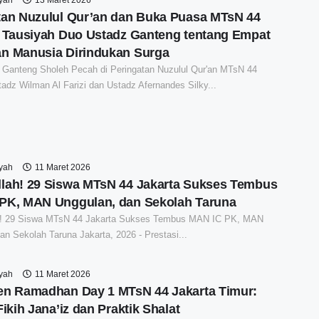
tan Nuzulul Qur’an dan Buka Puasa MTsN 44
: Tausiyah Duo Ustadz Ganteng tentang Empat
n Manusia Dirindukan Surga
 Ganteng Sholeh Pecah di Peringatan Nuzulul Qur'an MTsN 44
tadz Wilman Al Farizi dan Ustadz Afernandes Silky...
syah
11 Maret 2026
lah! 29 Siswa MTsN 44 Jakarta Sukses Tembus
PK, MAN Unggulan, dan Sekolah Taruna
! 29 Siswa MTsN 44 Jakarta Sukses Tembus MAN IC PK, MAN
an Sekolah Taruna Jakarta, 2026 - Prestasi...
syah
11 Maret 2026
en Ramadhan Day 1 MTsN 44 Jakarta Timur:
Fikih Jana’iz dan Praktik Shalat