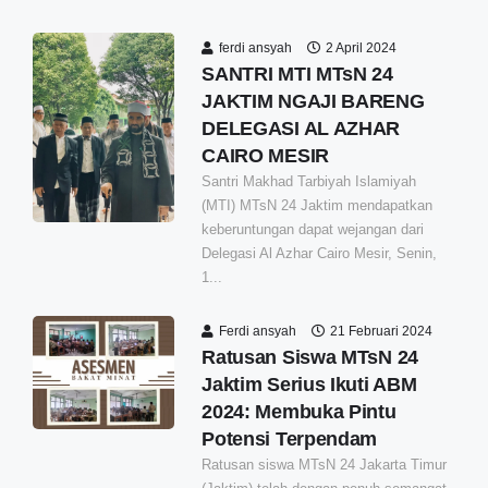
ferdi ansyah
2 April 2024
SANTRI MTI MTsN 24
JAKTIM NGAJI BARENG
DELEGASI AL AZHAR
CAIRO MESIR
Santri Makhad Tarbiyah Islamiyah
(MTI) MTsN 24 Jaktim mendapatkan
keberuntungan dapat wejangan dari
Delegasi Al Azhar Cairo Mesir, Senin,
1...
Ferdi ansyah
21 Februari 2024
Ratusan Siswa MTsN 24
Jaktim Serius Ikuti ABM
2024: Membuka Pintu
Potensi Terpendam
Ratusan siswa MTsN 24 Jakarta Timur