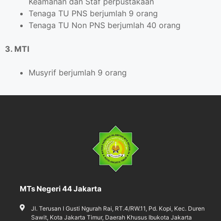
Keamanan dan Staf perpustakaan
Tenaga TU PNS berjumlah 9 orang
Tenaga TU Non PNS berjumlah 40 orang
3. MTI
Musyrif berjumlah 9 orang
MTs Negeri 44 Jakarta
Jl. Terusan I Gusti Ngurah Rai, RT.4/RW.11, Pd. Kopi, Kec. Duren
Sawit, Kota Jakarta Timur, Daerah Khusus Ibukota Jakarta