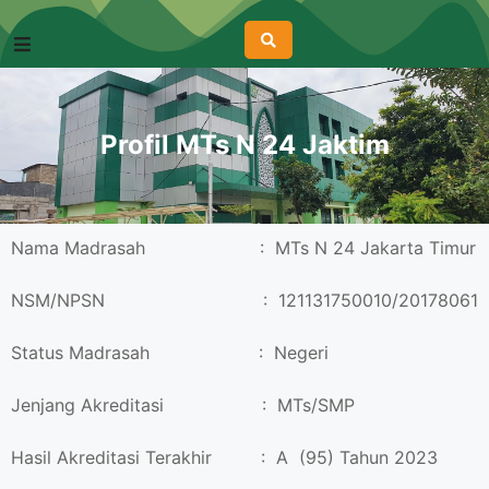
Profil MTs N 24 Jaktim
Nama Madrasah : MTs N 24 Jakarta Timur
NSM/NPSN : 121131750010/20178061
Status Madrasah : Negeri
Jenjang Akreditasi : MTs/SMP
Hasil Akreditasi Terakhir : A (95) Tahun 2023