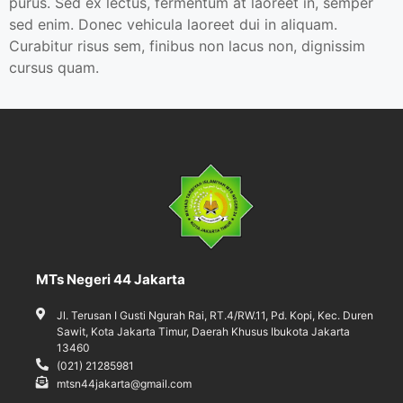
purus. Sed ex lectus, fermentum at laoreet in, semper
sed enim. Donec vehicula laoreet dui in aliquam.
Curabitur risus sem, finibus non lacus non, dignissim
cursus quam.
MTs Negeri 44 Jakarta
Jl. Terusan I Gusti Ngurah Rai, RT.4/RW.11, Pd. Kopi, Kec. Duren
Sawit, Kota Jakarta Timur, Daerah Khusus Ibukota Jakarta
13460
(021) 21285981
mtsn44jakarta@gmail.com