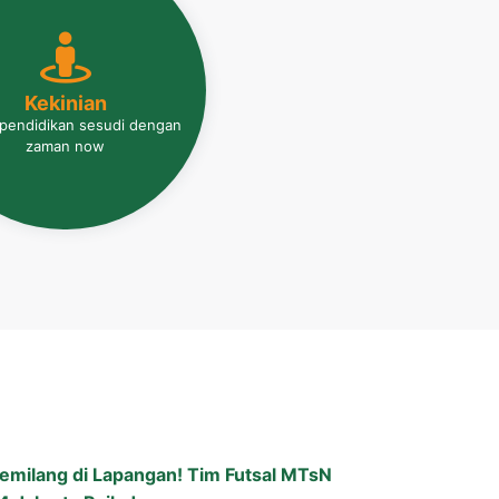
Kekinian
Kekinian
 pendidikan sesudi dengan
rasah Alternative Pondok
zaman now
Pesantren
emilang di Lapangan! Tim Futsal MTsN