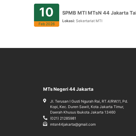
10
SPMB MTI MTsN 44 Jakarta Ta
Lokasi:
Sekertariat MTI
Feb 2026
MTs Negeri 44 Jakarta
Jl. Terusan I Gusti Ngurah Rai, RT.4/RW.11, Pd.
Kopi, Kec. Duren Sawit, Kota Jakarta Timur,
Daerah Khusus Ibukota Jakarta 13460
(021) 21285981
mtsn44jakarta@gmail.com