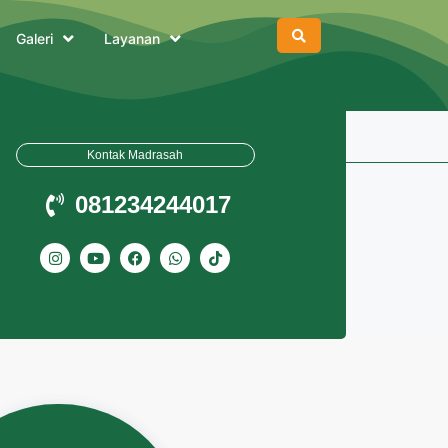
Galeri
Layanan
Datang di Website Resmi MTsN 44 Jakarta Timur | Madra
Kontak Madrasah
081234244017