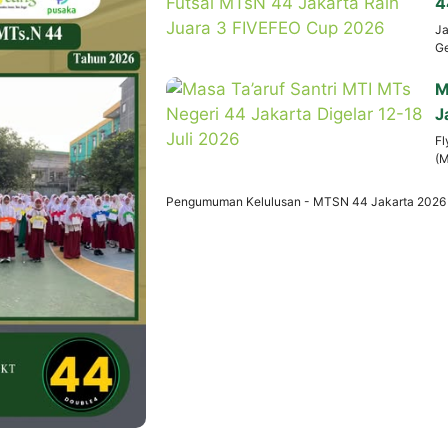
4
Ja
Ge
M
J
Fl
(M
Pengumuman Kelulusan - MTSN 44 Jakarta 2026 