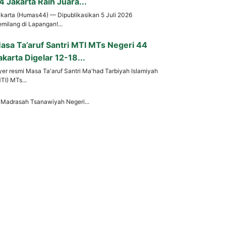
4 Jakarta Raih Juara...
karta (Humas44) — Dipublikasikan 5 Juli 2026
milang di Lapangan!...
asa Ta’aruf Santri MTI MTs Negeri 44
akarta Digelar 12-18...
yer resmi Masa Ta'aruf Santri Ma'had Tarbiyah Islamiyah
TI) MTs...
Madrasah Tsanawiyah Negeri...