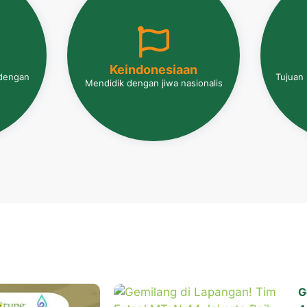
Keindonesiaan
Keindonesiaan
 dengan
Tujuan
ndok
Madrasah Alternative Pondok
Mad
Mendidik dengan jiwa nasionalis
Pesantren
G