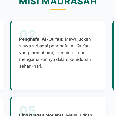
MISI MADRASAH
02
Penghafal Al-Qur’an:
Mewujudkan
siswa sebagai penghafal Al-Qur’an
yang memahami, mencintai, dan
mengamalkannya dalam kehidupan
sehari-hari.
05
Lingkungan Moderat:
Mewujudkan