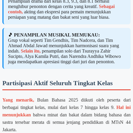
Penampilan drama dari kelas 8.3, 9.3, dan 8.1 berhasil
menghibur penonton dengan cerita yang kreatif.
Sebagai
contoh,
akting dan ekspresi para pemain menunjukkan
persiapan yang matang dan bakat seni yang luar biasa.
🎵 PENAMPILAN MUSIKAL MEMUKAU:
Grup vokal seperti Tim Gendhis, Tim Nadcera, dan Tim
Ahmad Abdal Jawad menunjukkan harmonisasi suara yang
indah.
Selain itu,
penampilan solo dari Tsurayya Zahir
Sucipto, Alya Kamila Putri, dan Narendra Andhika Wibowo
juga mendapatkan apresiasi tinggi dari juri dan penonton.
Partisipasi Aktif Seluruh Tingkat Kelas
Yang menarik,
Bulan Bahasa 2025 diikuti oleh peserta dari
berbagai tingkat kelas, mulai dari kelas 7 hingga kelas 9.
Hal ini
menunjukkan
bahwa minat dan bakat dalam bidang bahasa dan
sastra tersebar merata di semua jenjang pendidikan di MTsN 44
Jakarta.