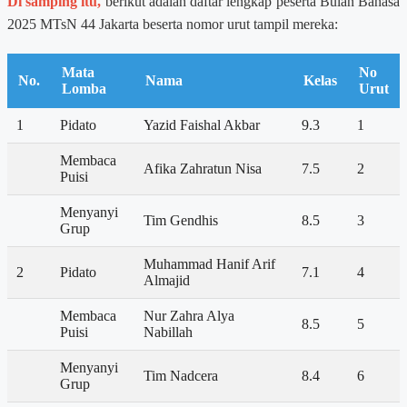
Di samping itu,
berikut adalah daftar lengkap peserta Bulan Bahasa
2025 MTsN 44 Jakarta beserta nomor urut tampil mereka:
Mata
No
No.
Nama
Kelas
Lomba
Urut
1
Pidato
Yazid Faishal Akbar
9.3
1
Membaca
Afika Zahratun Nisa
7.5
2
Puisi
Menyanyi
Tim Gendhis
8.5
3
Grup
Muhammad Hanif Arif
2
Pidato
7.1
4
Almajid
Membaca
Nur Zahra Alya
8.5
5
Puisi
Nabillah
Menyanyi
Tim Nadcera
8.4
6
Grup