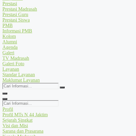
Prestasi
Prestasi Madrasah
Prestasi Guru
Prestasi Siswa
PMB
Informasi PMB
Kolom
Alumni
Agenda
Galeri
TV Madrasah
Galeri Foto
Layanan
Standar Layanan
Maklumat Layanan
Cari
Informasi...
Cari
Informasi...
Profil
Profil MTs N 44 Jaktim
Sejarah Singkat
Visi dan Misi
Sarana dan Prasarana