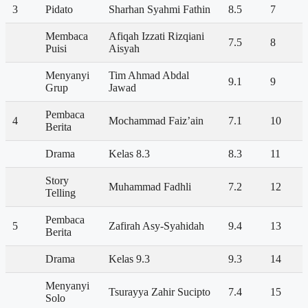
3
Pidato
Sharhan Syahmi Fathin
8.5
7
Membaca
Afiqah Izzati Rizqiani
7.5
8
Puisi
Aisyah
Menyanyi
Tim Ahmad Abdal
9.1
9
Grup
Jawad
Pembaca
4
Mochammad Faiz’ain
7.1
10
Berita
Drama
Kelas 8.3
8.3
11
Story
Muhammad Fadhli
7.2
12
Telling
Pembaca
5
Zafirah Asy-Syahidah
9.4
13
Berita
Drama
Kelas 9.3
9.3
14
Menyanyi
Tsurayya Zahir Sucipto
7.4
15
Solo