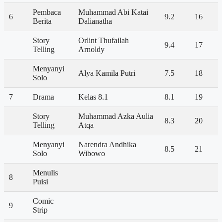
Pembaca
Muhammad Abi Katai
6
9.2
16
Berita
Dalianatha
Story
Orlint Thufailah
9.4
17
Telling
Arnoldy
Menyanyi
Alya Kamila Putri
7.5
18
Solo
7
Drama
Kelas 8.1
8.1
19
Story
Muhammad Azka Aulia
8.3
20
Telling
Atqa
Menyanyi
Narendra Andhika
8.5
21
Solo
Wibowo
Menulis
8
Puisi
Comic
9
Strip