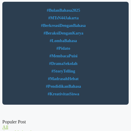
#BulanBahasa2025
#MTsN44Jakarta
#BerkreasiDenganBahasa
#BeraksiDenganKarya
#LombaBahasa
#Pidato
#MembacaPuisi
#DramaSekolah
#StoryTelling
#MadrasahHebat
#PendidikanBahasa
#KreativitasSiswa
Populer Post
All