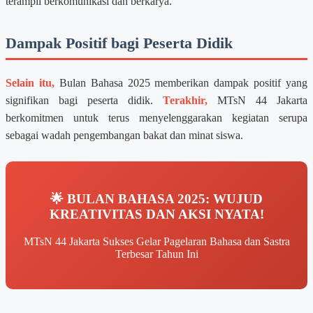
terampil berkomunikasi dan berkarya.
Dampak Positif bagi Peserta Didik
Selain itu,
Bulan Bahasa 2025 memberikan dampak positif yang
signifikan bagi peserta didik.
Terakhir,
MTsN 44 Jakarta
berkomitmen untuk terus menyelenggarakan kegiatan serupa
sebagai wadah pengembangan bakat dan minat siswa.
🌟 BULAN BAHASA 2025: WUJUD
KREATIVITAS DAN AKSI NYATA!
MTsN 44 Jakarta Sukses Gelar Pagelaran Bahasa dan Sastra
Terbesar Tahun Ini