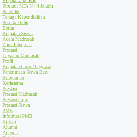
Kepala Madrasah
Struktur MTs N 44 Jaktim
Pendidik
Tenaga Kependidikan
Peserta Didik
Berita
Kegiatan Siswa
Acara Madrasah
Zona Integritas
Prestasi
Layanan Madrasah
Profil
Kegiatan Guru / Pegawai
Penerimaan Siswa Baru
Kunjungan
Kerjasama
Prestasi
Prestasi Madrasah
Prestasi Guru
Prestasi Siswa
PMB
Informasi PMB
Kolom
Alumni
Agenda