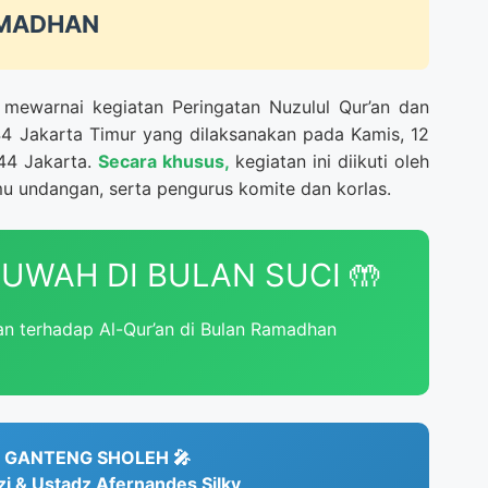
MADHAN
mewarnai kegiatan Peringatan Nuzulul Qur’an dan
4 Jakarta Timur yang dilaksanakan pada Kamis, 12
44 Jakarta.
Secara khusus,
kegiatan ini diikuti oleh
mu undangan, serta pengurus komite dan korlas.
UWAH DI BULAN SUCI 🤲
 terhadap Al-Qur’an di Bulan Ramadhan
 GANTENG SHOLEH 🎤
zi & Ustadz Afernandes Silky