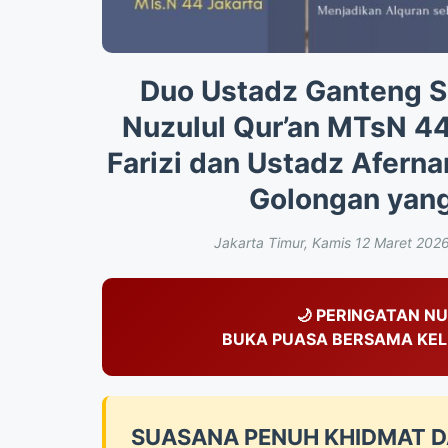
Duo Ustadz Ganteng S
Nuzulul Qur’an MTsN 44
Farizi dan Ustadz Afern
Golongan yang
Jakarta Timur, Kamis 12 Maret 202
🌙 PERINGATAN NU
BUKA PUASA BERSAMA KEL
SUASANA PENUH KHIDMAT D