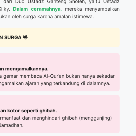
 dari Duo Ustadz Ganteng Sholeh, yaitu Ustadz
Silky.
Dalam ceramahnya,
mereka menyampaikan
ukan oleh surga karena amalan istimewa.
N SURGA 🌟
an mengamalkannya.
wa gemar membaca Al-Qur’an bukan hanya sekadar
gamalkan ajaran yang terkandung di dalamnya.
an kotor seperti ghibah.
bermanfaat dan menghindari ghibah (menggunjing)
 Ramadhan.