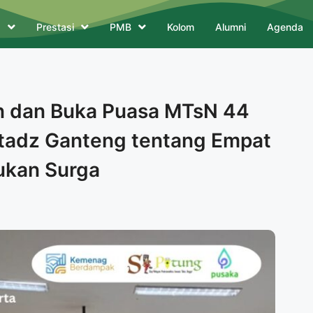
a
Prestasi
PMB
Kolom
Alumni
Agenda
an dan Buka Puasa MTsN 44
stadz Ganteng tentang Empat
ukan Surga