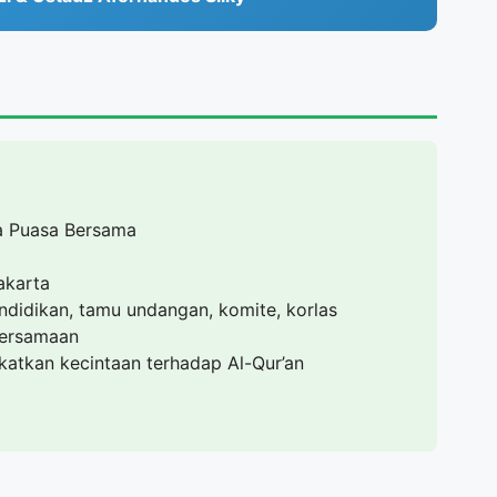
a Puasa Bersama
akarta
ndidikan, tamu undangan, komite, korlas
bersamaan
tkan kecintaan terhadap Al-Qur’an