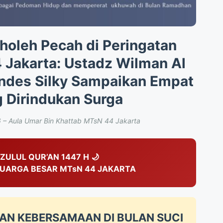
holeh Pecah di Peringatan
 Jakarta: Ustadz Wilman Al
andes Silky Sampaikan Empat
 Dirindukan Surga
6 – Aula Umar Bin Khattab MTsN 44 Jakarta
ZULUL QUR’AN 1447 H 🌙
UARGA BESAR MTsN 44 JAKARTA
AN KEBERSAMAAN DI BULAN SUCI