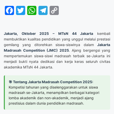
Facebook
Twitter
WhatsApp
Telegram
Copy
Link
Jakarta, Oktober 2025 – MTsN 44 Jakarta
kembali
membuktikan kualitas pendidikan yang unggul melalui prestasi
gemilang yang ditorehkan siswa-siswinya dalam
Jakarta
Madrasah Competition (JMC) 2025
. Ajang bergengsi yang
mempertemukan siswa-siswi madrasah terbaik se-Jakarta ini
menjadi bukti nyata dedikasi dan kerja keras seluruh civitas
akademika MTsN 44 Jakarta.
🎯 Tentang Jakarta Madrasah Competition 2025:
Kompetisi tahunan yang diselenggarakan untuk siswa
madrasah se-Jakarta, menampilkan berbagai kategori
lomba akademik dan non-akademik, menjadi ajang
prestisius dalam dunia pendidikan madrasah.