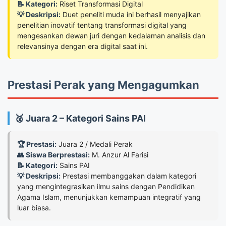
📝 Kategori:
Riset Transformasi Digital
💡 Deskripsi:
Duet peneliti muda ini berhasil menyajikan
penelitian inovatif tentang transformasi digital yang
mengesankan dewan juri dengan kedalaman analisis dan
relevansinya dengan era digital saat ini.
Prestasi Perak yang Mengagumkan
🥈 Juara 2 – Kategori Sains PAI
🏆 Prestasi:
Juara 2 / Medali Perak
👥 Siswa Berprestasi:
M. Anzur Al Farisi
📝 Kategori:
Sains PAI
💡 Deskripsi:
Prestasi membanggakan dalam kategori
yang mengintegrasikan ilmu sains dengan Pendidikan
Agama Islam, menunjukkan kemampuan integratif yang
luar biasa.