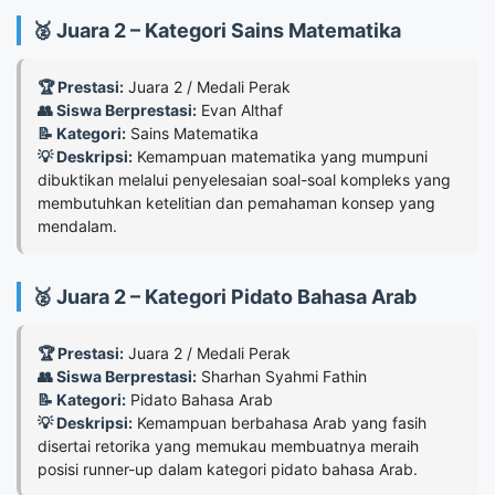
🥈 Juara 2 – Kategori Sains Matematika
🏆 Prestasi:
Juara 2 / Medali Perak
👥 Siswa Berprestasi:
Evan Althaf
📝 Kategori:
Sains Matematika
💡 Deskripsi:
Kemampuan matematika yang mumpuni
dibuktikan melalui penyelesaian soal-soal kompleks yang
membutuhkan ketelitian dan pemahaman konsep yang
mendalam.
🥈 Juara 2 – Kategori Pidato Bahasa Arab
🏆 Prestasi:
Juara 2 / Medali Perak
👥 Siswa Berprestasi:
Sharhan Syahmi Fathin
📝 Kategori:
Pidato Bahasa Arab
💡 Deskripsi:
Kemampuan berbahasa Arab yang fasih
disertai retorika yang memukau membuatnya meraih
posisi runner-up dalam kategori pidato bahasa Arab.