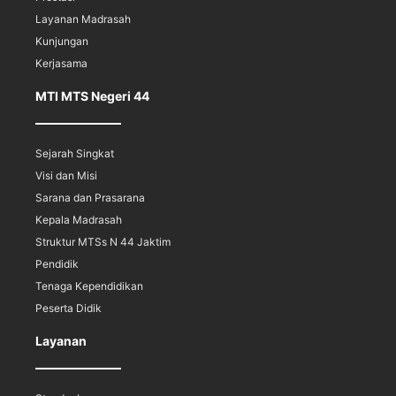
Layanan Madrasah
Kunjungan
Kerjasama
MTI MTS Negeri 44
Sejarah Singkat
Visi dan Misi
Sarana dan Prasarana
Kepala Madrasah
Struktur MTSs N 44 Jaktim
Pendidik
Tenaga Kependidikan
Peserta Didik
Layanan