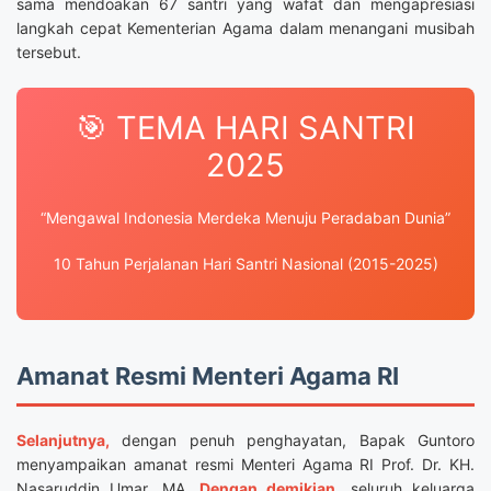
sama mendoakan 67 santri yang wafat dan mengapresiasi
langkah cepat Kementerian Agama dalam menangani musibah
tersebut.
🎯 TEMA HARI SANTRI
2025
“Mengawal Indonesia Merdeka Menuju Peradaban Dunia”
10 Tahun Perjalanan Hari Santri Nasional (2015-2025)
Amanat Resmi Menteri Agama RI
Selanjutnya,
dengan penuh penghayatan, Bapak Guntoro
menyampaikan amanat resmi Menteri Agama RI Prof. Dr. KH.
Nasaruddin Umar, MA.
Dengan demikian,
seluruh keluarga