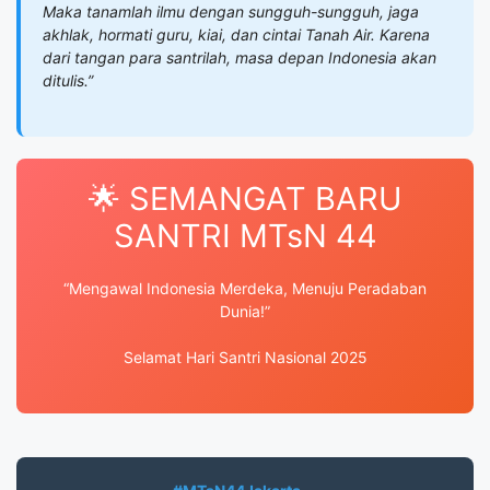
Maka tanamlah ilmu dengan sungguh-sungguh, jaga
akhlak, hormati guru, kiai, dan cintai Tanah Air. Karena
dari tangan para santrilah, masa depan Indonesia akan
ditulis.”
🌟 SEMANGAT BARU
SANTRI MTsN 44
“Mengawal Indonesia Merdeka, Menuju Peradaban
Dunia!”
Selamat Hari Santri Nasional 2025