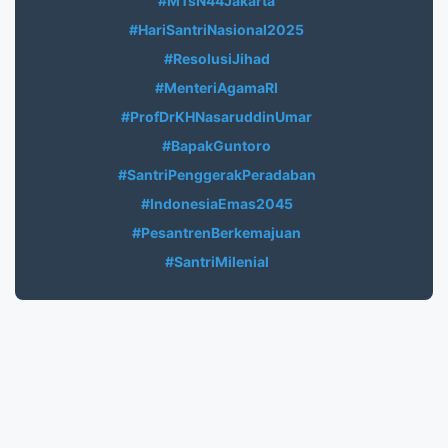
#MTsN44Jakarta
#HariSantriNasional2025
#ResolusiJihad
#MenteriAgamaRI
#ProfDrKHNasaruddinUmar
#BapakGuntoro
#SantriPenggerakPeradaban
#IndonesiaEmas2045
#PesantrenBerkemajuan
#SantriMilenial