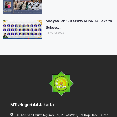
MasyaAllah! 29 Siswa MTsN 44 Jakarta
Sukses...
11 Maret 2026
MTs Negeri 44 Jakarta
Jl. Terusan I Gusti Ngurah Rai, RT.4/RW.11, Pd. Kopi, Kec. Duren