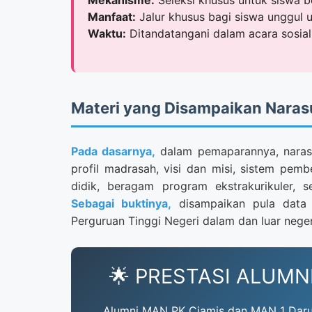
Mekanisme:
Seleksi khusus untuk siswa b
Manfaat:
Jalur khusus bagi siswa unggul 
Waktu:
Ditandatangani dalam acara sosiali
Materi yang Disampaikan Nara
Pada dasarnya,
dalam pemaparannya, naras
profil madrasah, visi dan misi, sistem pem
didik, beragam program ekstrakurikuler, 
Sebagai buktinya,
disampaikan pula data s
Perguruan Tinggi Negeri dalam dan luar neger
🌟 PRESTASI ALUMN
Alumni MAN PK Ciamis dan MAN 1 Darus