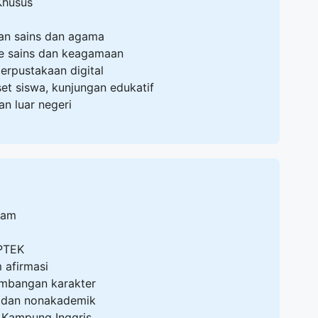
Khusus
an sains dan agama
de sains dan keagamaan
erpustakaan digital
iset siswa, kunjungan edukatif
n luar negeri
lam
PTEK
 afirmasi
mbangan karakter
 dan nonakademik
 Kampung Inggris