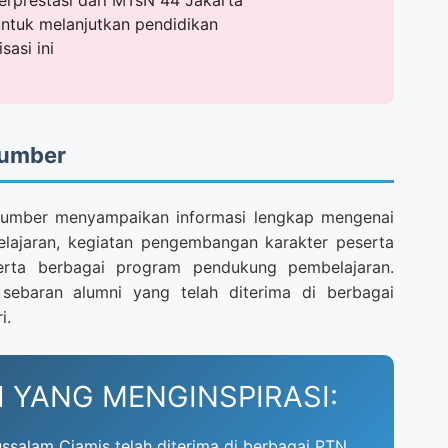
erprestasi dari MTsN 44 Jakarta
untuk melanjutkan pendidikan
sasi ini
sumber
umber menyampaikan informasi lengkap mengenai
belajaran, kegiatan pengembangan karakter peserta
serta berbagai program pendukung pembelajaran.
ebaran alumni yang telah diterima di berbagai
i.
I YANG MENGINSPIRASI:
salam Ciamis telah diterima di berbagai PTN