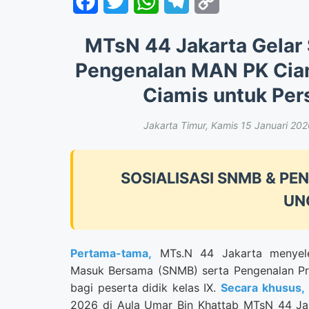
Facebook
Twitter
WhatsApp
Telegram
Copy
Link
MTsN 44 Jakarta Gelar
Pengenalan MAN PK Cia
Ciamis untuk Per
Jakarta Timur, Kamis 15 Januari 20
SOSIALISASI SNMB & P
UN
Pertama-tama,
MTs.N 44 Jakarta menyeleng
Masuk Bersama (SNMB) serta Pengenalan Pr
bagi peserta didik kelas IX.
Secara khusus,
2026 di Aula Umar Bin Khattab MTsN 44 Jakar