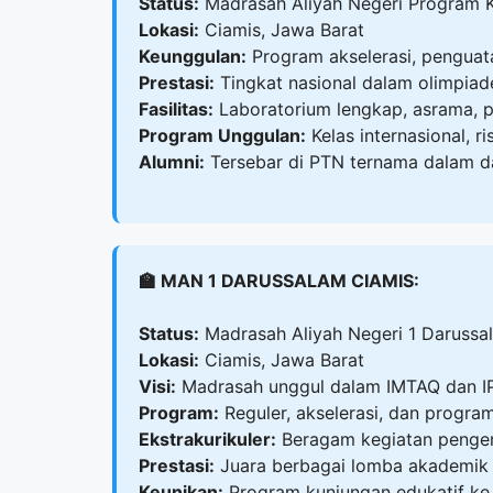
Status:
Madrasah Aliyah Negeri Program 
Lokasi:
Ciamis, Jawa Barat
Keunggulan:
Program akselerasi, penguat
Prestasi:
Tingkat nasional dalam olimpia
Fasilitas:
Laboratorium lengkap, asrama, p
Program Unggulan:
Kelas internasional, r
Alumni:
Tersebar di PTN ternama dalam da
🏫 MAN 1 DARUSSALAM CIAMIS:
Status:
Madrasah Aliyah Negeri 1 Darussa
Lokasi:
Ciamis, Jawa Barat
Visi:
Madrasah unggul dalam IMTAQ dan I
Program:
Reguler, akselerasi, dan program
Ekstrakurikuler:
Beragam kegiatan penge
Prestasi:
Juara berbagai lomba akademik
Keunikan:
Program kunjungan edukatif ke