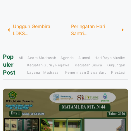
Unggun Gembira
Peringatan Hari
LDKS...
Santri...
Pop
All
Acara Madrasah
Agenda
Alumni
Hari Raya Muslim
uler
Kegiatan Guru / Pegawai
Kegiatan Siswa
Kunjungan
Post
Layanan Madrasah
Penerimaan Siswa Baru
Prestasi