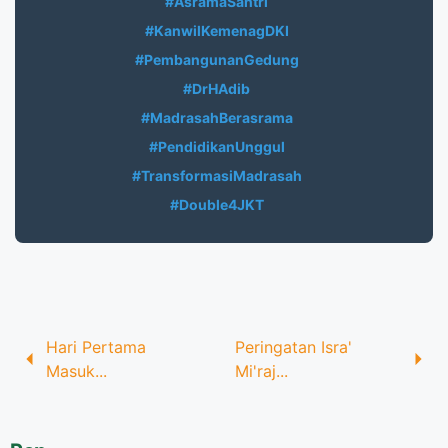
#AsramaSantri
#KanwilKemenagDKI
#PembangunanGedung
#DrHAdib
#MadrasahBerasrama
#PendidikanUnggul
#TransformasiMadrasah
#Double4JKT
Hari Pertama
Peringatan Isra'
Masuk...
Mi'raj...