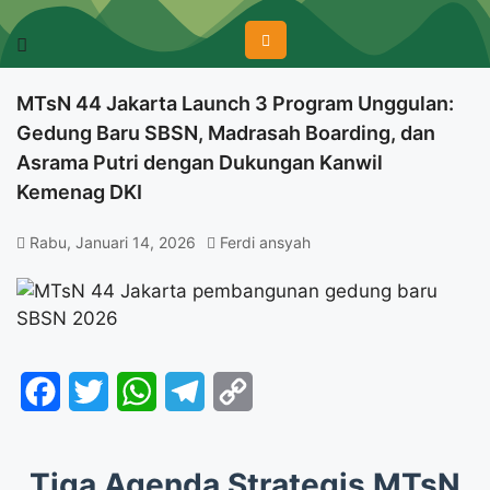
MTsN 44 Jakarta Launch 3 Program Unggulan:
Gedung Baru SBSN, Madrasah Boarding, dan
Asrama Putri dengan Dukungan Kanwil
Kemenag DKI
Rabu, Januari 14, 2026
Ferdi ansyah
Facebook
Twitter
WhatsApp
Telegram
Copy
Link
Tiga Agenda Strategis MTsN