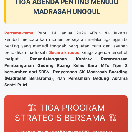
TIGA AGENDA PENTING MENUJU
MADRASAH UNGGUL
Pertama-tama,
Rabu, 14 Januari 2026 MTs.N 44 Jakarta
kembali mencatatkan momen bersejarah melalui tiga agenda
penting yang menjadi tonggak penguatan mutu dan layanan
pendidikan madrasah.
Secara khusus,
ketiga agenda tersebut
meliputi:
Penandatanganan Kontrak Perencanaan
Pembangunan Gedung Ruang Kelas Baru MTs Tipe 2
bersumber dari SBSN
,
Penyerahan SK Madrasah Boarding
(Madrasah Berasrama)
, dan
Peresmian Gedung Asrama
Santri Putri
.
🏗️ TIGA PROGRAM
STRATEGIS BERSAMA 🏗️
Dukungan Penuh Kanwil Kemenag DKI Jakarta untuk