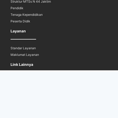
Struktur MTSs N 44 Jaktim
Pendidik
Tenaga Kependidikan
Peserta Didik
Layanan
Standar Layanan
Maklumat Layanan
Link Lainnya
Informasi PPDB
© 2026 MTs Negeri 44 Jakarta