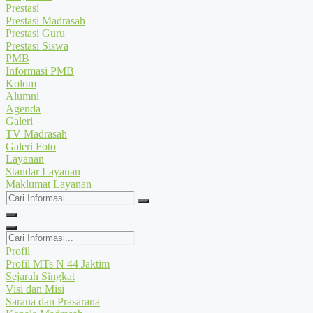
Prestasi
Prestasi Madrasah
Prestasi Guru
Prestasi Siswa
PMB
Informasi PMB
Kolom
Alumni
Agenda
Galeri
TV Madrasah
Galeri Foto
Layanan
Standar Layanan
Maklumat Layanan
Cari
Informasi...
Cari
Informasi...
Profil
Profil MTs N 44 Jaktim
Sejarah Singkat
Visi dan Misi
Sarana dan Prasarana