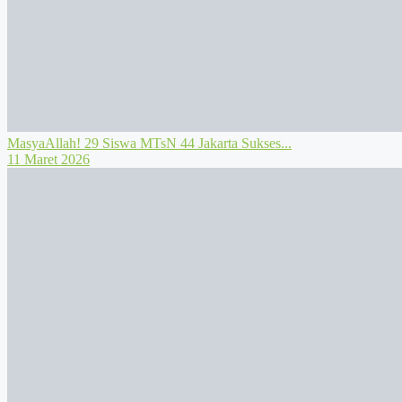
MasyaAllah! 29 Siswa MTsN 44 Jakarta Sukses...
11 Maret 2026