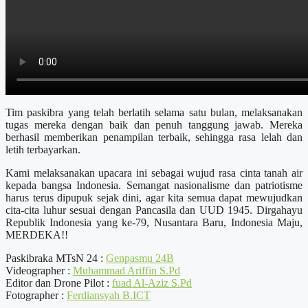
Tim paskibra yang telah berlatih selama satu bulan, melaksanakan
tugas mereka dengan baik dan penuh tanggung jawab. Mereka
berhasil memberikan penampilan terbaik, sehingga rasa lelah dan
letih terbayarkan.
Kami melaksanakan upacara ini sebagai wujud rasa cinta tanah air
kepada bangsa Indonesia. Semangat nasionalisme dan patriotisme
harus terus dipupuk sejak dini, agar kita semua dapat mewujudkan
cita-cita luhur sesuai dengan Pancasila dan UUD 1945. Dirgahayu
Republik Indonesia yang ke-79, Nusantara Baru, Indonesia Maju,
MERDEKA!!
Paskibraka MTsN 24 :
Genpasmu 24B
Videographer :
Muhammad Ariffin S.Pd
Editor dan Drone Pilot :
fuad Al-Aziz S.Pd
Fotographer :
Ferdiansyah B.ICT