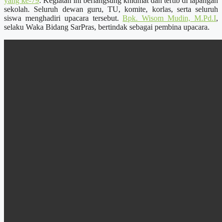
yang ke-79
. Kegiatan ini berlangsung khidmat dan tertib di lapangan
sekolah. Seluruh dewan guru, TU, komite, korlas, serta seluruh
siswa menghadiri upacara tersebut.
Bpk. Wisom Mudin, M.Pd.I
,
selaku Waka Bidang SarPras, bertindak sebagai pembina upacara.