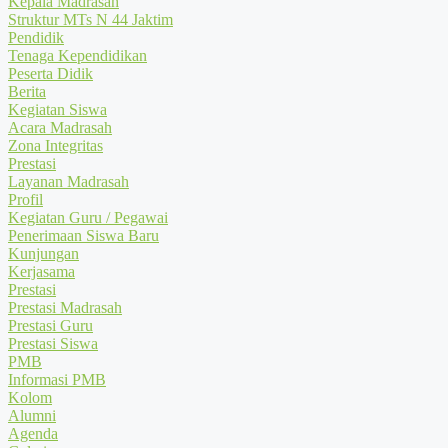
Kepala Madrasah
Struktur MTs N 44 Jaktim
Pendidik
Tenaga Kependidikan
Peserta Didik
Berita
Kegiatan Siswa
Acara Madrasah
Zona Integritas
Prestasi
Layanan Madrasah
Profil
Kegiatan Guru / Pegawai
Penerimaan Siswa Baru
Kunjungan
Kerjasama
Prestasi
Prestasi Madrasah
Prestasi Guru
Prestasi Siswa
PMB
Informasi PMB
Kolom
Alumni
Agenda