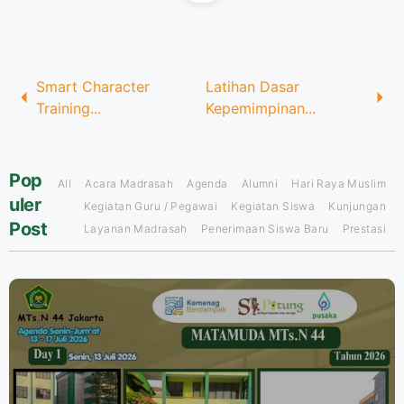
Smart Character
Latihan Dasar
Training...
Kepemimpinan...
Pop
All
Acara Madrasah
Agenda
Alumni
Hari Raya Muslim
uler
Kegiatan Guru / Pegawai
Kegiatan Siswa
Kunjungan
Post
Layanan Madrasah
Penerimaan Siswa Baru
Prestasi