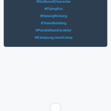
#OutbondCharacter
#FlyingFox
#HalangRintang
#TeamBuilding
#PendidikanKarakter
#KampungJawaCamp