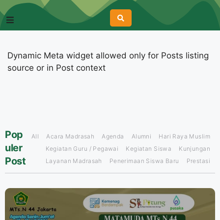
Dynamic Meta widget allowed only for Posts listing
source or in Post context
Pop
All
Acara Madrasah
Agenda
Alumni
Hari Raya Muslim
uler
Kegiatan Guru / Pegawai
Kegiatan Siswa
Kunjungan
Post
Layanan Madrasah
Penerimaan Siswa Baru
Prestasi