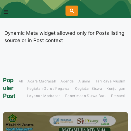
Dynamic Meta widget allowed only for Posts listing
source or in Post context
Pop
All
Acara Madrasah
Agenda
Alumni
Hari Raya Muslim
uler
Kegiatan Guru / Pegawai
Kegiatan Siswa
Kunjungan
Post
Layanan Madrasah
Penerimaan Siswa Baru
Prestasi