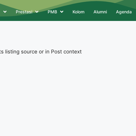
a
Prestasi
PMB
Kolom
Alumni
Agenda
 listing source or in Post context