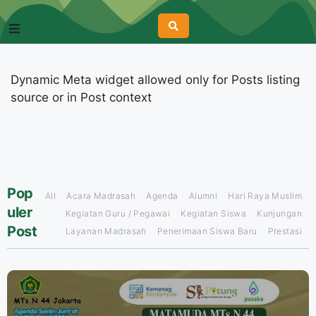
Dynamic Meta widget allowed only for Posts listing
source or in Post context
Pop
All
Acara Madrasah
Agenda
Alumni
Hari Raya Muslim
uler
Kegiatan Guru / Pegawai
Kegiatan Siswa
Kunjungan
Post
Layanan Madrasah
Penerimaan Siswa Baru
Prestasi