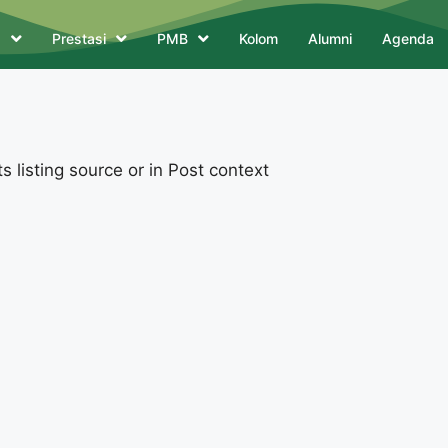
a
Prestasi
PMB
Kolom
Alumni
Agenda
 listing source or in Post context