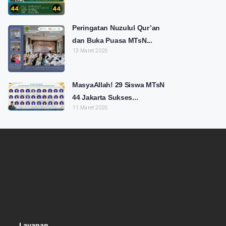
Peringatan Nuzulul Qur’an
dan Buka Puasa MTsN...
13 Maret 2026
MasyaAllah! 29 Siswa MTsN
44 Jakarta Sukses...
11 Maret 2026
Layanan