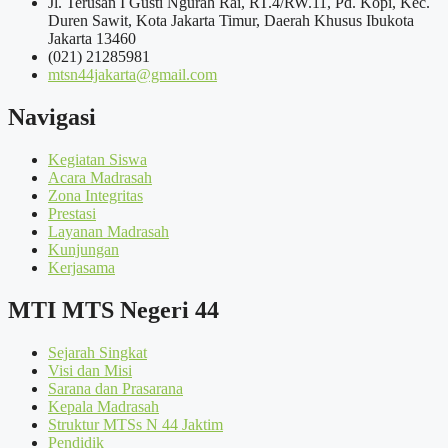
Jl. Terusan I Gusti Ngurah Rai, RT.4/RW.11, Pd. Kopi, Kec.
Duren Sawit, Kota Jakarta Timur, Daerah Khusus Ibukota
Jakarta 13460
(021) 21285981
mtsn44jakarta@gmail.com
Navigasi
Kegiatan Siswa
Acara Madrasah
Zona Integritas
Prestasi
Layanan Madrasah
Kunjungan
Kerjasama
MTI MTS Negeri 44
Sejarah Singkat
Visi dan Misi
Sarana dan Prasarana
Kepala Madrasah
Struktur MTSs N 44 Jaktim
Pendidik