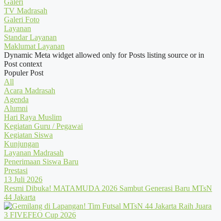
Galeri
TV Madrasah
Galeri Foto
Layanan
Standar Layanan
Maklumat Layanan
Dynamic Meta widget allowed only for Posts listing source or in
Post context
Populer Post
All
Acara Madrasah
Agenda
Alumni
Hari Raya Muslim
Kegiatan Guru / Pegawai
Kegiatan Siswa
Kunjungan
Layanan Madrasah
Penerimaan Siswa Baru
Prestasi
13 Juli 2026
Resmi Dibuka! MATAMUDA 2026 Sambut Generasi Baru MTsN
44 Jakarta