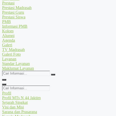
Prestasi
Prestasi Madrasah
Prestasi Guru
Prestasi Siswa
PMB
Informasi PMB
Kolom
Alumni
Agenda
Galeri
TV Madrasah
Galeri Foto
Layanan
Standar Layanan
Maklumat Layanan
Cari
Informasi...
Cari
Informasi...
Profil
Profil MTs N 44 Jaktim
Sejarah Singkat
Visi dan Misi
Sarana dan Prasarana