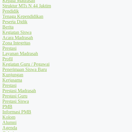
Kepala Madrasah
Struktur MTs N 44 Jaktim
Pendidik
Tenaga Kependidikan
Peserta Didik
Berita
Kegiatan Siswa
Acara Madrasah
Zona Integritas
Prestasi
Layanan Madrasah
Profil
Kegiatan Guru / Pegawai
Penerimaan Siswa Baru
Kunjungan
Kerjasama
Prestasi
Prestasi Madrasah
Prestasi Guru
Prestasi Siswa
PMB
Informasi PMB
Kolom
Alumni
Agenda