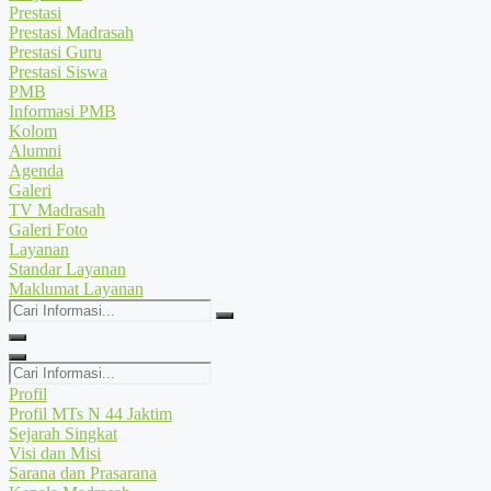
Prestasi
Prestasi Madrasah
Prestasi Guru
Prestasi Siswa
PMB
Informasi PMB
Kolom
Alumni
Agenda
Galeri
TV Madrasah
Galeri Foto
Layanan
Standar Layanan
Maklumat Layanan
Cari
Informasi...
Cari
Informasi...
Profil
Profil MTs N 44 Jaktim
Sejarah Singkat
Visi dan Misi
Sarana dan Prasarana