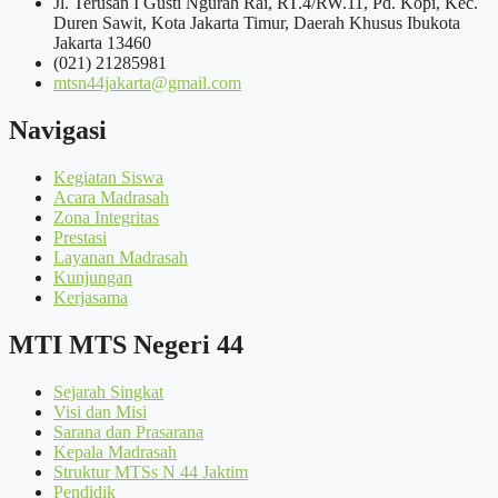
Jl. Terusan I Gusti Ngurah Rai, RT.4/RW.11, Pd. Kopi, Kec.
Duren Sawit, Kota Jakarta Timur, Daerah Khusus Ibukota
Jakarta 13460
(021) 21285981
mtsn44jakarta@gmail.com
Navigasi
Kegiatan Siswa
Acara Madrasah
Zona Integritas
Prestasi
Layanan Madrasah
Kunjungan
Kerjasama
MTI MTS Negeri 44
Sejarah Singkat
Visi dan Misi
Sarana dan Prasarana
Kepala Madrasah
Struktur MTSs N 44 Jaktim
Pendidik