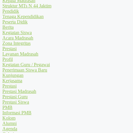
Kepala Madrasah
Struktur MTs N 44 Jaktim
Pendidik
Tenaga Kependidikan
Peserta Didik
Berita
Kegiatan Siswa
Acara Madrasah
Zona Integritas
Prestasi
Layanan Madrasah
Profil
Kegiatan Guru / Pegawai
Penerimaan Siswa Baru
Kunjungan
Kerjasama
Prestasi
Prestasi Madrasah
Prestasi Guru
Prestasi Siswa
PMB
Informasi PMB
Kolom
Alumni
Agenda