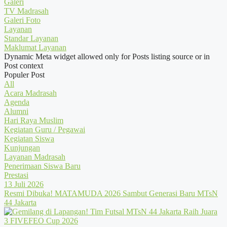
Galeri
TV Madrasah
Galeri Foto
Layanan
Standar Layanan
Maklumat Layanan
Dynamic Meta widget allowed only for Posts listing source or in
Post context
Populer Post
All
Acara Madrasah
Agenda
Alumni
Hari Raya Muslim
Kegiatan Guru / Pegawai
Kegiatan Siswa
Kunjungan
Layanan Madrasah
Penerimaan Siswa Baru
Prestasi
13 Juli 2026
Resmi Dibuka! MATAMUDA 2026 Sambut Generasi Baru MTsN
44 Jakarta