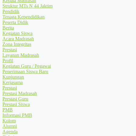
Kepala Madrasah
Struktur MTs N 44 Jaktim
Pendidik
Tenaga Kependidikan
Peserta Didik
Berita
Kegiatan Siswa
Acara Madrasah
Zona Integritas
Prestasi
Layanan Madrasah
Profil
Kegiatan Guru / Pegawai
Penerimaan Siswa Baru
Kunjungan
Kerjasama
Prestasi
Prestasi Madrasah
Prestasi Guru
Prestasi Siswa
PMB
Informasi PMB
Kolom
Alumni
Agenda