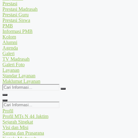
Prestasi
Prestasi Madrasah
Prestasi Guru
Prestasi Siswa
PMB
Informasi PMB
Kolom
Alumni
Agenda
Galeri
TV Madrasah
Galeri Foto
Layanan
Standar Layanan
Maklumat Layanan
Cari
Informasi...
Cari
Informasi...
Profil
Profil MTs N 44 Jaktim
Sejarah Singkat
Visi dan Misi
Sarana dan Prasarana