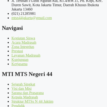
Jl. Terusan I Gusti Ngurah Rai, RT.4/RW.11, Pd. Kopi, Kec.
Duren Sawit, Kota Jakarta Timur, Daerah Khusus Ibukota
Jakarta 13460
(021) 21285981
mtsn44jakarta@gmail.com
Navigasi
Kegiatan Siswa
Acara Madrasah
Zona Integritas
Prestasi
Layanan Madrasah
Kunjungan
Kerjasama
MTI MTS Negeri 44
Sejarah Singkat
Visi dan Misi
Sarana dan Prasarana
Kepala Madrasah
Struktur MTSs N 44 Jaktim
Pendidik