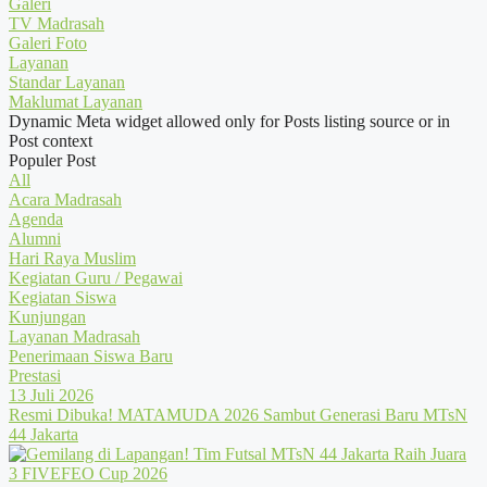
Galeri
TV Madrasah
Galeri Foto
Layanan
Standar Layanan
Maklumat Layanan
Dynamic Meta widget allowed only for Posts listing source or in
Post context
Populer Post
All
Acara Madrasah
Agenda
Alumni
Hari Raya Muslim
Kegiatan Guru / Pegawai
Kegiatan Siswa
Kunjungan
Layanan Madrasah
Penerimaan Siswa Baru
Prestasi
13 Juli 2026
Resmi Dibuka! MATAMUDA 2026 Sambut Generasi Baru MTsN
44 Jakarta