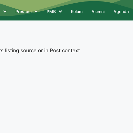
a
Prestasi
PMB
Kolom
Alumni
Agenda
 listing source or in Post context