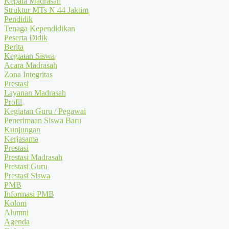
Kepala Madrasah
Struktur MTs N 44 Jaktim
Pendidik
Tenaga Kependidikan
Peserta Didik
Berita
Kegiatan Siswa
Acara Madrasah
Zona Integritas
Prestasi
Layanan Madrasah
Profil
Kegiatan Guru / Pegawai
Penerimaan Siswa Baru
Kunjungan
Kerjasama
Prestasi
Prestasi Madrasah
Prestasi Guru
Prestasi Siswa
PMB
Informasi PMB
Kolom
Alumni
Agenda