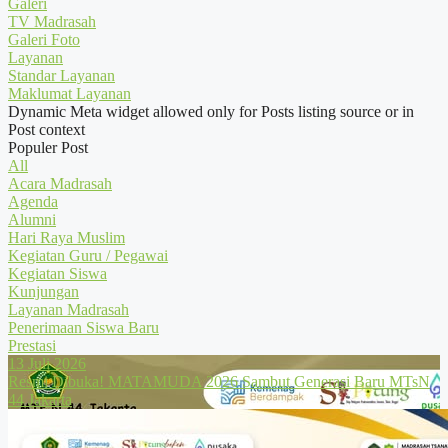
Galeri
TV Madrasah
Galeri Foto
Layanan
Standar Layanan
Maklumat Layanan
Dynamic Meta widget allowed only for Posts listing source or in
Post context
Populer Post
All
Acara Madrasah
Agenda
Alumni
Hari Raya Muslim
Kegiatan Guru / Pegawai
Kegiatan Siswa
Kunjungan
Layanan Madrasah
Penerimaan Siswa Baru
Prestasi
13 Juli 2026
Resmi Dibuka! MATAMUDA 2026 Sambut Generasi Baru MTsN
44 Jakarta