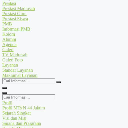
Prestasi
Prestasi Madrasah
Prestasi Guru
Prestasi Siswa
PMB
Informasi PMB
Kolom
Alumni
Agenda
Galeri
TV Madrasah
Galeri Foto
Layanan
Standar Layanan
Maklumat Layanan
Cari
Informasi...
Cari
Informasi...
Profil
Profil MTs N 44 Jaktim
Sejarah Singkat
Visi dan Misi
Sarana dan Prasarana