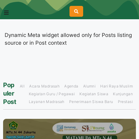
Dynamic Meta widget allowed only for Posts listing
source or in Post context
Pop
All
Acara Madrasah
Agenda
Alumni
Hari Raya Muslim
uler
Kegiatan Guru / Pegawai
Kegiatan Siswa
Kunjungan
Post
Layanan Madrasah
Penerimaan Siswa Baru
Prestasi