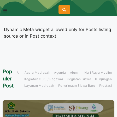
Dynamic Meta widget allowed only for Posts listing
source or in Post context
Pop
All
Acara Madrasah
Agenda
Alumni
Hari Raya Muslim
uler
Kegiatan Guru / Pegawai
Kegiatan Siswa
Kunjungan
Post
Layanan Madrasah
Penerimaan Siswa Baru
Prestasi