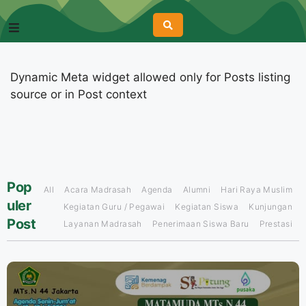
Dynamic Meta widget allowed only for Posts listing
source or in Post context
Pop
All
Acara Madrasah
Agenda
Alumni
Hari Raya Muslim
uler
Kegiatan Guru / Pegawai
Kegiatan Siswa
Kunjungan
Post
Layanan Madrasah
Penerimaan Siswa Baru
Prestasi