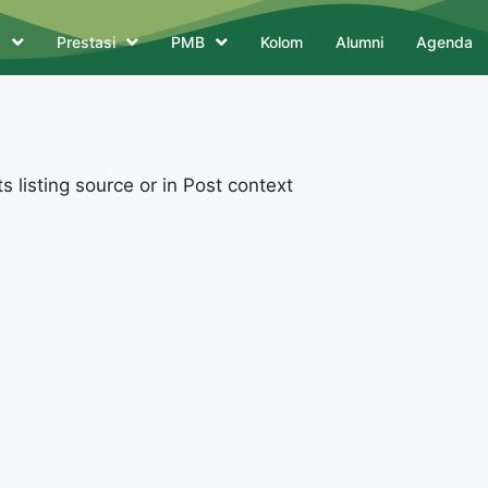
a
Prestasi
PMB
Kolom
Alumni
Agenda
 listing source or in Post context