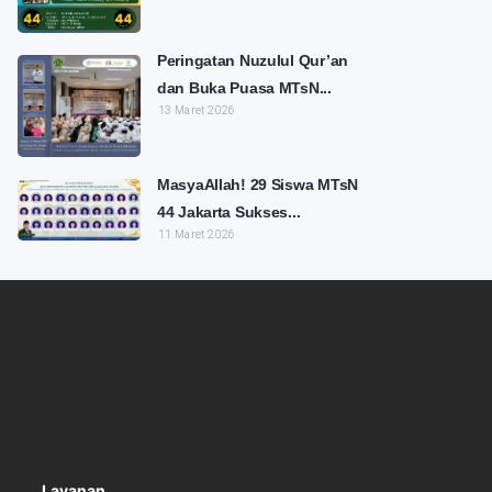
Peringatan Nuzulul Qur’an
dan Buka Puasa MTsN...
13 Maret 2026
MasyaAllah! 29 Siswa MTsN
44 Jakarta Sukses...
11 Maret 2026
Layanan