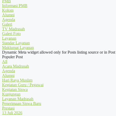
PMB
Informasi PMB
Kolom
Alumni
Agenda
Galeri
TV Madrasah
Galeri Foto
Layanan
Standar Layanan
Maklumat Layanan
Dynamic Meta widget allowed only for Posts listing source or in Post
Populer Post
All
Acara Madrasah
Agenda
Alumni
Hari Raya Muslim
Kegiatan Guru / Pegawai
Kegiatan Siswa
Kunjungan
Layanan Madrasah
Penerimaan Siswa Baru
Prestasi
13 Juli 2026