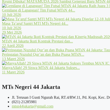
Resmi Dibuka! MATAMUDA 2026 Sambut Generasi Baru MTsN 44 
Gemilang di Lapangan! Tim Futsal MTsN 44...
10 Juli 2026
Masa Ta’aruf Santri MTI MTs Negeri 44...
10 Juli 2026
29 Mei 2026
MTsN 44 Jakarta Ikuti Kontrak Prestasi dan...
22 April 2026
Peringatan Nuzulul Qur’an dan Buka Puasa MTsN...
13 Maret 2026
MasyaAllah! 29 Siswa MTsN 44 Jakarta Sukses...
11 Maret 2026
MTs Negeri 44 Jakarta
Jl. Terusan I Gusti Ngurah Rai, RT.4/RW.11, Pd. Kopi, Kec. D
(021) 21285981
mtsn44jakarta@gmail.com