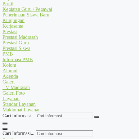
Profil
Kegiatan Guru / Pegawai
Penerimaan Siswa Baru
Kunjungan
Kerjasama
Prestasi
Prestasi Madrasah
Prestasi Guru
Prestasi Siswa
PMB
Informasi PMB
Kolom
Alumni
Agenda
Galeri
TV Madrasah
Galeri Foto
Layanan
Standar Layanan
Maklumat Layanan
Cari Informasi...
Cari Informasi...