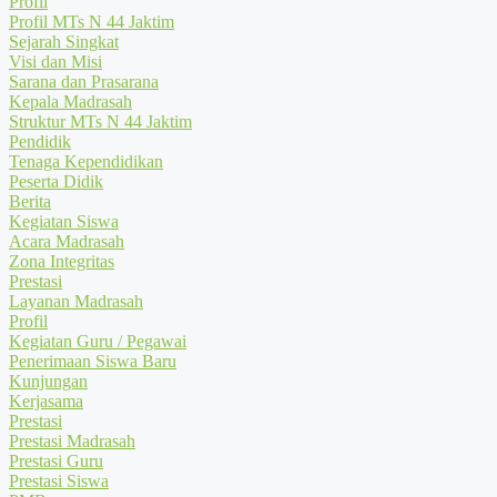
Profil
Profil MTs N 44 Jaktim
Sejarah Singkat
Visi dan Misi
Sarana dan Prasarana
Kepala Madrasah
Struktur MTs N 44 Jaktim
Pendidik
Tenaga Kependidikan
Peserta Didik
Berita
Kegiatan Siswa
Acara Madrasah
Zona Integritas
Prestasi
Layanan Madrasah
Profil
Kegiatan Guru / Pegawai
Penerimaan Siswa Baru
Kunjungan
Kerjasama
Prestasi
Prestasi Madrasah
Prestasi Guru
Prestasi Siswa