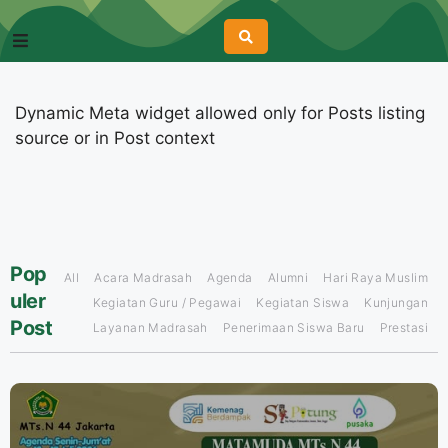
Dynamic Meta widget allowed only for Posts listing
source or in Post context
Pop
All
Acara Madrasah
Agenda
Alumni
Hari Raya Muslim
uler
Kegiatan Guru / Pegawai
Kegiatan Siswa
Kunjungan
Post
Layanan Madrasah
Penerimaan Siswa Baru
Prestasi