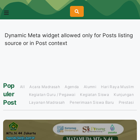
Dynamic Meta widget allowed only for Posts listing
source or in Post context
Pop
All
Acara Madrasah
Agenda
Alumni
Hari Raya Muslim
uler
Kegiatan Guru / Pegawai
Kegiatan Siswa
Kunjungan
Post
Layanan Madrasah
Penerimaan Siswa Baru
Prestasi