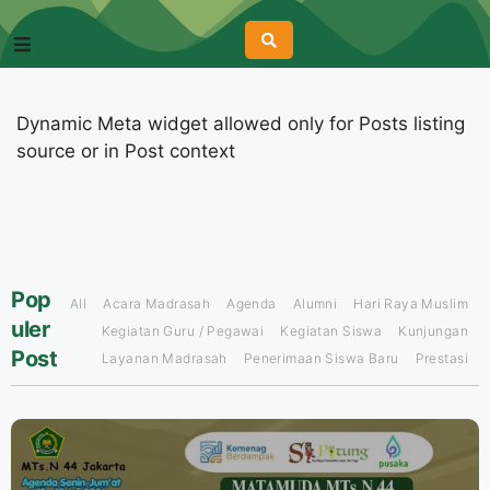
Dynamic Meta widget allowed only for Posts listing
source or in Post context
Pop
All
Acara Madrasah
Agenda
Alumni
Hari Raya Muslim
uler
Kegiatan Guru / Pegawai
Kegiatan Siswa
Kunjungan
Post
Layanan Madrasah
Penerimaan Siswa Baru
Prestasi