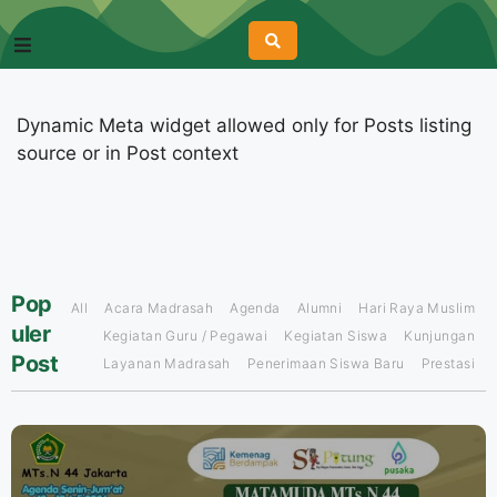
Dynamic Meta widget allowed only for Posts listing
source or in Post context
Pop
All
Acara Madrasah
Agenda
Alumni
Hari Raya Muslim
uler
Kegiatan Guru / Pegawai
Kegiatan Siswa
Kunjungan
Post
Layanan Madrasah
Penerimaan Siswa Baru
Prestasi