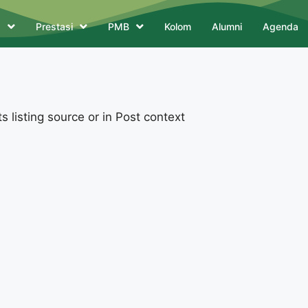
a
Prestasi
PMB
Kolom
Alumni
Agenda
 listing source or in Post context