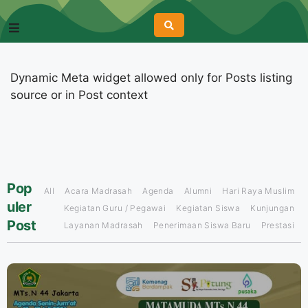
Dynamic Meta widget allowed only for Posts listing
source or in Post context
Pop
All
Acara Madrasah
Agenda
Alumni
Hari Raya Muslim
uler
Kegiatan Guru / Pegawai
Kegiatan Siswa
Kunjungan
Post
Layanan Madrasah
Penerimaan Siswa Baru
Prestasi