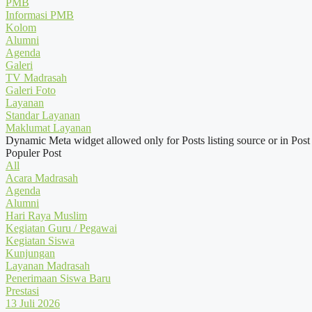
PMB
Informasi PMB
Kolom
Alumni
Agenda
Galeri
TV Madrasah
Galeri Foto
Layanan
Standar Layanan
Maklumat Layanan
Dynamic Meta widget allowed only for Posts listing source or in Post
Populer Post
All
Acara Madrasah
Agenda
Alumni
Hari Raya Muslim
Kegiatan Guru / Pegawai
Kegiatan Siswa
Kunjungan
Layanan Madrasah
Penerimaan Siswa Baru
Prestasi
13 Juli 2026