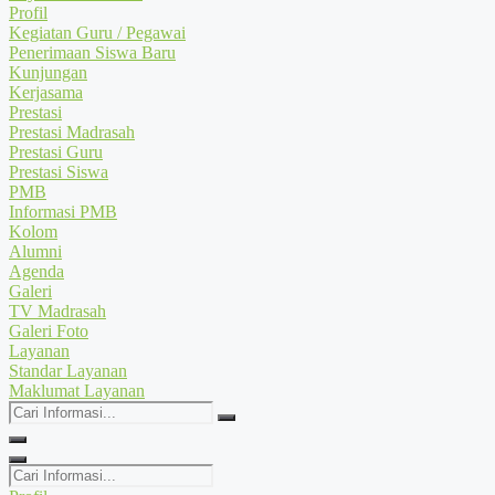
Profil
Kegiatan Guru / Pegawai
Penerimaan Siswa Baru
Kunjungan
Kerjasama
Prestasi
Prestasi Madrasah
Prestasi Guru
Prestasi Siswa
PMB
Informasi PMB
Kolom
Alumni
Agenda
Galeri
TV Madrasah
Galeri Foto
Layanan
Standar Layanan
Maklumat Layanan
Cari
Informasi...
Cari
Informasi...