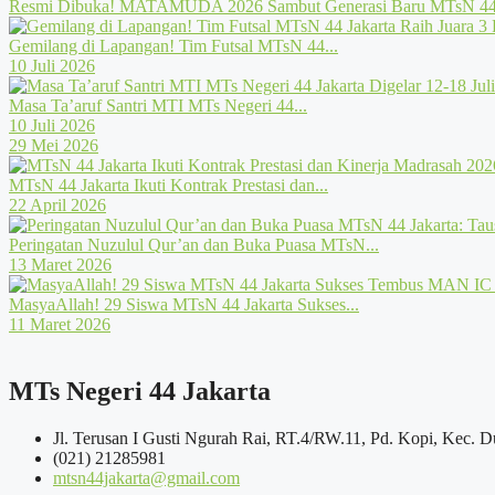
Resmi Dibuka! MATAMUDA 2026 Sambut Generasi Baru MTsN 44 
Gemilang di Lapangan! Tim Futsal MTsN 44...
10 Juli 2026
Masa Ta’aruf Santri MTI MTs Negeri 44...
10 Juli 2026
29 Mei 2026
MTsN 44 Jakarta Ikuti Kontrak Prestasi dan...
22 April 2026
Peringatan Nuzulul Qur’an dan Buka Puasa MTsN...
13 Maret 2026
MasyaAllah! 29 Siswa MTsN 44 Jakarta Sukses...
11 Maret 2026
MTs Negeri 44 Jakarta
Jl. Terusan I Gusti Ngurah Rai, RT.4/RW.11, Pd. Kopi, Kec. D
(021) 21285981
mtsn44jakarta@gmail.com