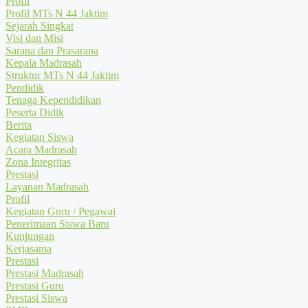
Profil
Profil MTs N 44 Jaktim
Sejarah Singkat
Visi dan Misi
Sarana dan Prasarana
Kepala Madrasah
Struktur MTs N 44 Jaktim
Pendidik
Tenaga Kependidikan
Peserta Didik
Berita
Kegiatan Siswa
Acara Madrasah
Zona Integritas
Prestasi
Layanan Madrasah
Profil
Kegiatan Guru / Pegawai
Penerimaan Siswa Baru
Kunjungan
Kerjasama
Prestasi
Prestasi Madrasah
Prestasi Guru
Prestasi Siswa