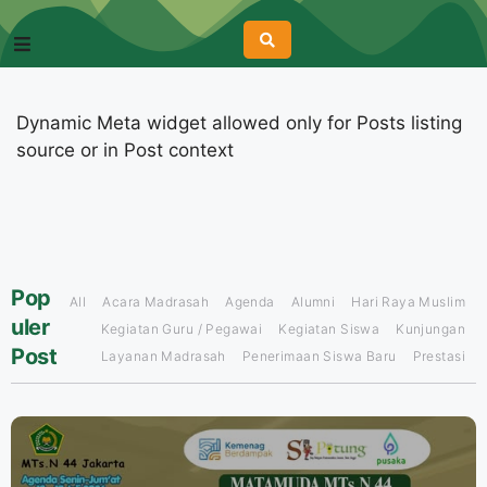
Dynamic Meta widget allowed only for Posts listing
source or in Post context
Pop
All
Acara Madrasah
Agenda
Alumni
Hari Raya Muslim
uler
Kegiatan Guru / Pegawai
Kegiatan Siswa
Kunjungan
Post
Layanan Madrasah
Penerimaan Siswa Baru
Prestasi