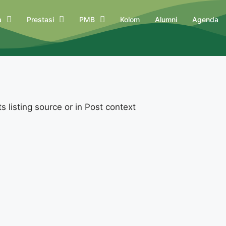
a
Prestasi
PMB
Kolom
Alumni
Agenda
 listing source or in Post context