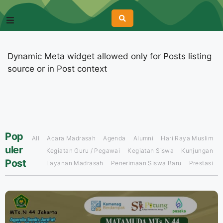
Dynamic Meta widget allowed only for Posts listing
source or in Post context
Pop
All
Acara Madrasah
Agenda
Alumni
Hari Raya Muslim
uler
Kegiatan Guru / Pegawai
Kegiatan Siswa
Kunjungan
Post
Layanan Madrasah
Penerimaan Siswa Baru
Prestasi