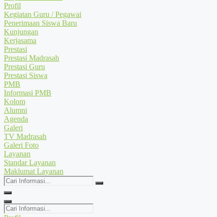
Profil
Kegiatan Guru / Pegawai
Penerimaan Siswa Baru
Kunjungan
Kerjasama
Prestasi
Prestasi Madrasah
Prestasi Guru
Prestasi Siswa
PMB
Informasi PMB
Kolom
Alumni
Agenda
Galeri
TV Madrasah
Galeri Foto
Layanan
Standar Layanan
Maklumat Layanan
Cari
Informasi...
Cari
Informasi...