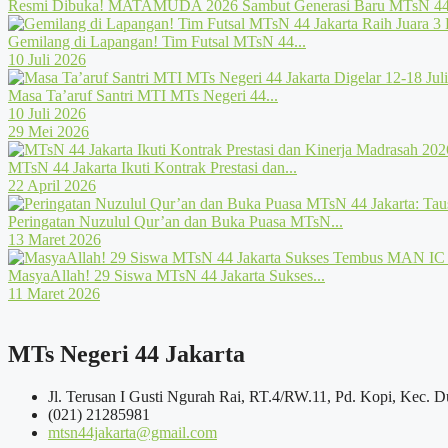
Resmi Dibuka! MATAMUDA 2026 Sambut Generasi Baru MTsN 44 
Gemilang di Lapangan! Tim Futsal MTsN 44...
10 Juli 2026
Masa Ta’aruf Santri MTI MTs Negeri 44...
10 Juli 2026
29 Mei 2026
MTsN 44 Jakarta Ikuti Kontrak Prestasi dan...
22 April 2026
Peringatan Nuzulul Qur’an dan Buka Puasa MTsN...
13 Maret 2026
MasyaAllah! 29 Siswa MTsN 44 Jakarta Sukses...
11 Maret 2026
MTs Negeri 44 Jakarta
Jl. Terusan I Gusti Ngurah Rai, RT.4/RW.11, Pd. Kopi, Kec. D
(021) 21285981
mtsn44jakarta@gmail.com