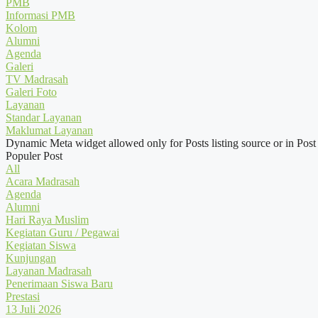
PMB
Informasi PMB
Kolom
Alumni
Agenda
Galeri
TV Madrasah
Galeri Foto
Layanan
Standar Layanan
Maklumat Layanan
Dynamic Meta widget allowed only for Posts listing source or in Post
Populer Post
All
Acara Madrasah
Agenda
Alumni
Hari Raya Muslim
Kegiatan Guru / Pegawai
Kegiatan Siswa
Kunjungan
Layanan Madrasah
Penerimaan Siswa Baru
Prestasi
13 Juli 2026