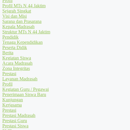
Profil
Profil MTs N 44 Jaktim
Sejarah Singkat
Visi dan Misi
Sarana dan Prasarana
Kepala Madrasah
Struktur MTs N 44 Jaktim
Pendidik
Tenaga Kependidikan
Peserta Didik
Berita
Kegiatan Siswa
Acara Madrasah
Zona Integritas
Prestasi
Layanan Madrasah
Profil
Kegiatan Guru / Pegawai
Penerimaan Siswa Baru
Kunjungan
Kerjasama
Prestasi
Prestasi Madrasah
Prestasi Guru
Prestasi Siswa