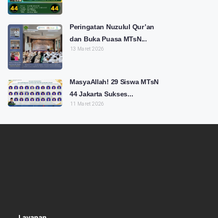
Peringatan Nuzulul Qur’an
dan Buka Puasa MTsN...
13 Maret 2026
MasyaAllah! 29 Siswa MTsN
44 Jakarta Sukses...
11 Maret 2026
Layanan