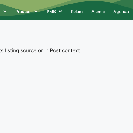
a
Prestasi
PMB
Kolom
Alumni
Agenda
 listing source or in Post context