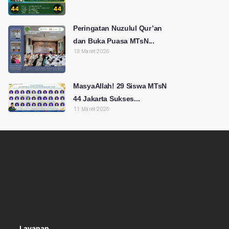
Peringatan Nuzulul Qur’an
dan Buka Puasa MTsN...
13 Maret 2026
MasyaAllah! 29 Siswa MTsN
44 Jakarta Sukses...
11 Maret 2026
Layanan