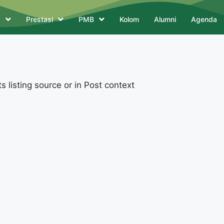
a
Prestasi
PMB
Kolom
Alumni
Agenda
 listing source or in Post context