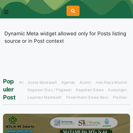
Dynamic Meta widget allowed only for Posts listing
source or in Post context
Pop
All
Acara Madrasah
Agenda
Alumni
Hari Raya Muslim
uler
Kegiatan Guru / Pegawai
Kegiatan Siswa
Kunjungan
Post
Layanan Madrasah
Penerimaan Siswa Baru
Prestasi