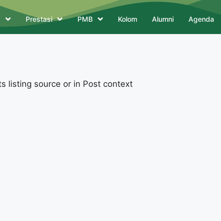
a
Prestasi
PMB
Kolom
Alumni
Agenda
 listing source or in Post context