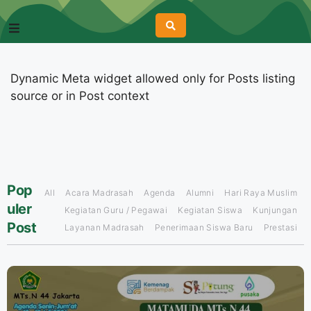
Dynamic Meta widget allowed only for Posts listing
source or in Post context
Pop
All
Acara Madrasah
Agenda
Alumni
Hari Raya Muslim
uler
Kegiatan Guru / Pegawai
Kegiatan Siswa
Kunjungan
Post
Layanan Madrasah
Penerimaan Siswa Baru
Prestasi