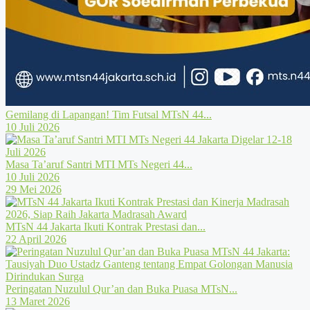
Gemilang di Lapangan! Tim Futsal MTsN 44...
10 Juli 2026
Masa Ta’aruf Santri MTI MTs Negeri 44...
10 Juli 2026
29 Mei 2026
MTsN 44 Jakarta Ikuti Kontrak Prestasi dan...
22 April 2026
Peringatan Nuzulul Qur’an dan Buka Puasa MTsN...
13 Maret 2026