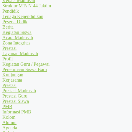
Kepala Madrasah
Struktur MTs N 44 Jaktim
Pendidik
Tenaga Kependidikan
Peserta Didik
Berita
Kegiatan Siswa
Acara Madrasah
Zona Integritas
Prestasi
Layanan Madrasah
Profil
Kegiatan Guru / Pegawai
Penerimaan Siswa Baru
Kunjungan
Kerjasama
Prestasi
Prestasi Madrasah
Prestasi Guru
Prestasi Siswa
PMB
Informasi PMB
Kolom
Alumni
Agenda