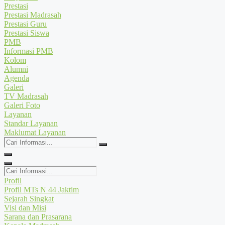
Prestasi
Prestasi Madrasah
Prestasi Guru
Prestasi Siswa
PMB
Informasi PMB
Kolom
Alumni
Agenda
Galeri
TV Madrasah
Galeri Foto
Layanan
Standar Layanan
Maklumat Layanan
Cari
Informasi...
Cari
Informasi...
Profil
Profil MTs N 44 Jaktim
Sejarah Singkat
Visi dan Misi
Sarana dan Prasarana