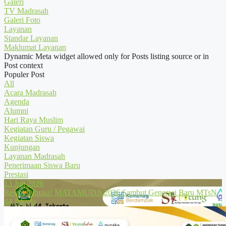
Galeri
TV Madrasah
Galeri Foto
Layanan
Standar Layanan
Maklumat Layanan
Dynamic Meta widget allowed only for Posts listing source or in
Post context
Populer Post
All
Acara Madrasah
Agenda
Alumni
Hari Raya Muslim
Kegiatan Guru / Pegawai
Kegiatan Siswa
Kunjungan
Layanan Madrasah
Penerimaan Siswa Baru
Prestasi
13 Juli 2026
Resmi Dibuka! MATAMUDA 2026 Sambut Generasi Baru MTsN
44 Jakarta