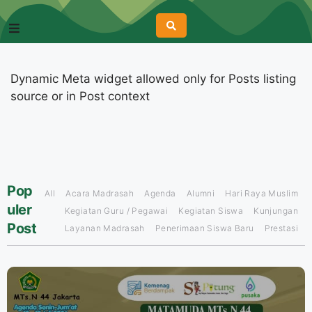
Dynamic Meta widget allowed only for Posts listing
source or in Post context
Pop
All
Acara Madrasah
Agenda
Alumni
Hari Raya Muslim
uler
Kegiatan Guru / Pegawai
Kegiatan Siswa
Kunjungan
Post
Layanan Madrasah
Penerimaan Siswa Baru
Prestasi